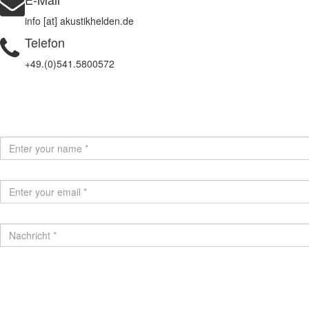
info [at] akustikhelden.de
Telefon
+49.(0)541.5800572
Terms
and
conditions