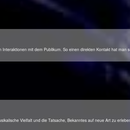
n Interaktionen mit dem Publikum. So einen direkten Kontakt hat man s
ikalische Vielfalt und die Tatsache, Bekanntes auf neue Art zu erlebe