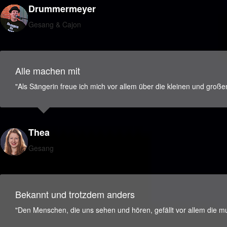
Drummermeyer
Gesang & Cajon
Alle machen mit
"Als Sängerin freue ich mich vor allem über die kleinen und große
Thea
Gesang
Bekannt und trotzdem anders
"Den Menschen, die uns sehen und hören, gefällt vor allem die mus