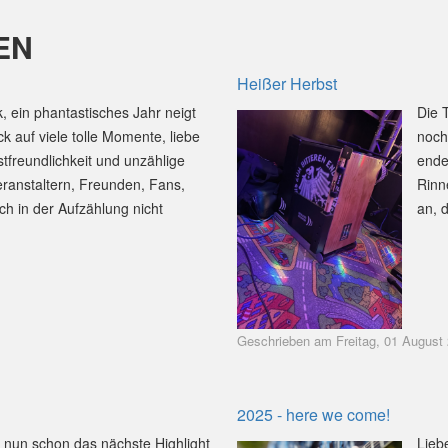
EN
Heißer Herbst
 ein phantastisches Jahr neigt
Die 
k auf viele tolle Momente, liebe
noch
reundlichkeit und unzählige
ende
ranstaltern, Freunden, Fans,
Rinn
ch in der Aufzählung nicht
an, 
Geschrieben am Freitag, 01 August
2025 - here we come!
t nun schon das nächste Highlight
Lieb