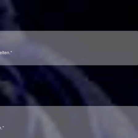
elten."
n."