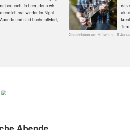
Kneipennacht in Leer, denn wir
das 
 endlich mal wieder im Night
aktu
 Abende und sind hochmotiviert,
krea
Term
Geschrieben am Mittwoch, 15 Janua
iche Abende