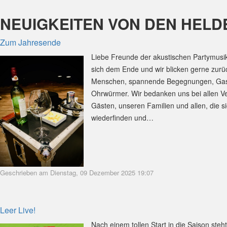
NEUIGKEITEN VON DEN HELD
Zum Jahresende
Liebe Freunde der akustischen Partymusik,
sich dem Ende und wir blicken gerne zurüc
Menschen, spannende Begegnungen, Gastf
Ohrwürmer. Wir bedanken uns bei allen Ve
Gästen, unseren Familien und allen, die si
wiederfinden und…
Geschrieben am Dienstag, 09 Dezember 2025 19:07
Leer Live!
Nach einem tollen Start in die Saison steh